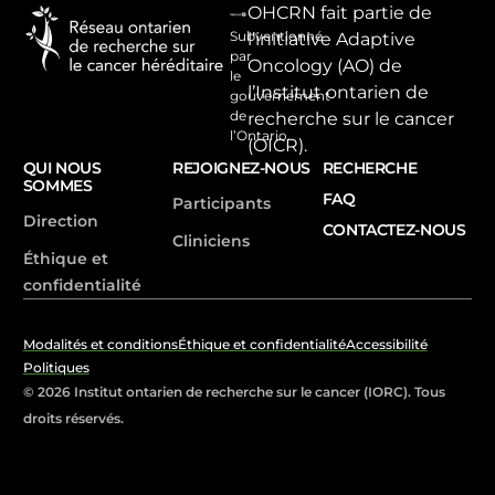
OHCRN fait partie de
Subventionné
l’initiative Adaptive
par
Oncology (AO) de
le
l’Institut ontarien de
gouvernement
de
recherche sur le cancer
l’Ontario.
(OICR).
QUI NOUS
REJOIGNEZ-NOUS
RECHERCHE
SOMMES
FAQ
Participants
Direction
CONTACTEZ-NOUS
Cliniciens
Éthique et
confidentialité
Modalités et conditions
Éthique et confidentialité
Accessibilité
Politiques
© 2026 Institut ontarien de recherche sur le cancer (IORC). Tous
droits réservés.
Portail des participants